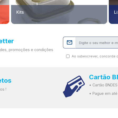
Kits
L
etter
dades, promoções e condições
Ao subescrever, concorda 
Cartão 
etos
• Cartão BNDES
os !
• Pague em até