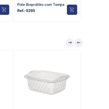
Pote Bioprátiko com Tampa
Pote Biopráti
Ref.: 0295
Ref.: 0351