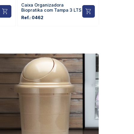
Caixa Organizadora
Caixa Bioprát
Biopratika com Tampa 3 LTS
Ref.: 0507
Ref.: 0462