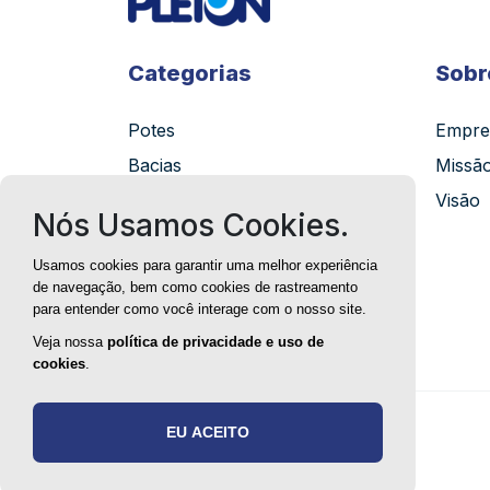
Categorias
Sobr
Potes
Empre
Bacias
Missã
Bandejas
Visão
Nós Usamos Cookies.
Caixas
Usamos cookies para garantir uma melhor experiência
Organizadores
de navegação, bem como cookies de rastreamento
Lixeiras
para entender como você interage com o nosso site.
Kits
Veja nossa
política de privacidade e uso de
cookies
.
EU ACEITO