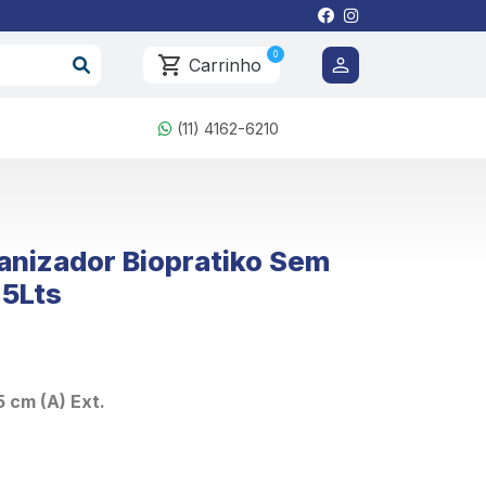
0
Carrinho
(11) 4162-6210
anizador Biopratiko Sem
5Lts
5 cm (A) Ext.