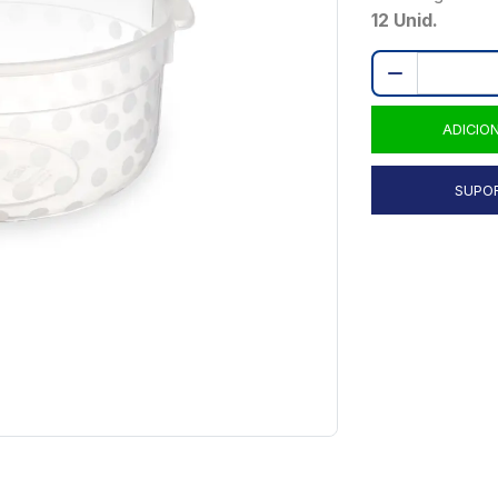
12 Unid.
ADICIO
SUPO