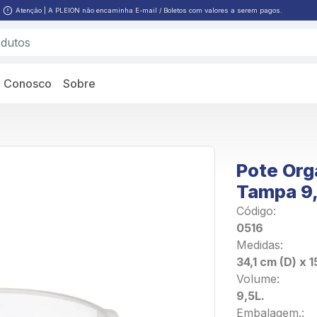
Atenção | A PLEION não encaminha E-mail / Boletos com valores a serem pagos.
e Conosco
Sobre
Pote Org
Tampa 9,
Código:
0516
Medidas:
34,1 cm (D) x 1
Volume:
9,5L.
Embalagem.: