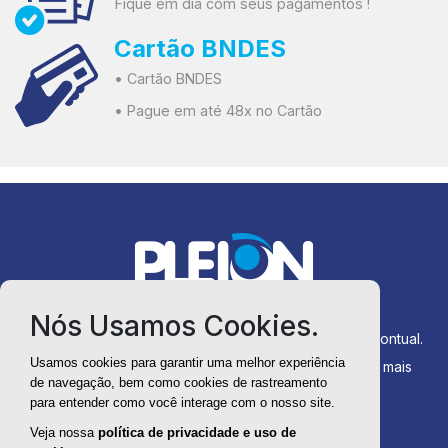
Fique em dia com seus pagamentos !
Cartão BNDES
• Cartão BNDES
• Pague em até 48x no Cartão
Nós Usamos Cookies.
Produtos sempre disponíveis para entrega rápida e pontual.
Usamos cookies para garantir uma melhor experiência
Você compra direto da fábrica com menos custos e mais
de navegação, bem como cookies de rastreamento
agilidade no processo.
para entender como você interage com o nosso site.
Veja nossa
política de privacidade e uso de