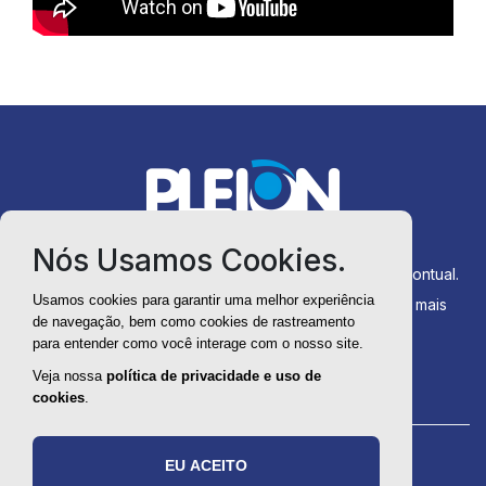
Nós Usamos Cookies.
Produtos sempre disponíveis para entrega rápida e pontual.
Usamos cookies para garantir uma melhor experiência
Você compra direto da fábrica com menos custos e mais
de navegação, bem como cookies de rastreamento
agilidade no processo.
para entender como você interage com o nosso site.
Veja nossa
política de privacidade e uso de
cookies
.
©
2026
Pleion
- Todos os direitos reservados.
EU ACEITO