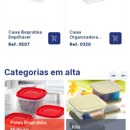
Caixa Bioprátika
Caixa
Empilhável
Organizadora
Bioprátika com
Ref.: 0507
Ref.: 0320
Tampa
Categorias em alta
Potes Bioprátiko
Kits
Multiuso