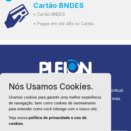
Cartão BNDES
• Cartão BNDES
• Pague em até 48x no Cartão
Nós Usamos Cookies.
Produtos sempre disponíveis para entrega rápida e pontual.
Usamos cookies para garantir uma melhor experiência
Você compra direto da fábrica com menos custos e mais
de navegação, bem como cookies de rastreamento
agilidade no processo.
para entender como você interage com o nosso site.
Veja nossa
política de privacidade e uso de
cookies
.