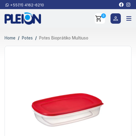
+55(11) 4162-6210
0
Home
Potes
Potes Bioprátiko Multiuso